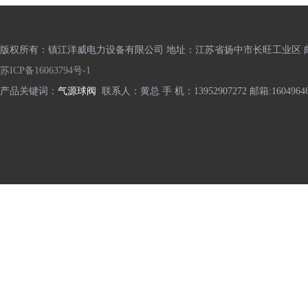
版权所有：镇江洋威电力设备有限公司 地址：江苏省扬中市长旺工业区 邮编
苏ICP备16063794号-1
产品关键词：
气源球阀
联系人：黄总 手 机：13952907272 邮箱:16049646