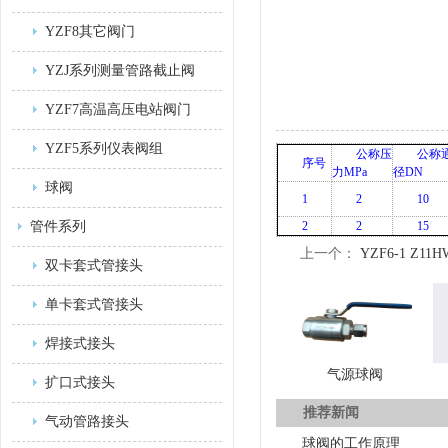
YZF8其它阀门
YZJ系列测量管路截止阀
YZF7高温高压电站阀门
YZF5系列仪表阀组
公称压
公称
序号
力MPa
径DN
球阀
1
2
10
管件系列
2
2
15
上一个：
YZF6-1 Z1
双卡套式管接头
单卡套式管接头
焊接式接头
气源球阀
扩口式接头
推荐新闻
气动管路接头
球阀的工作原理