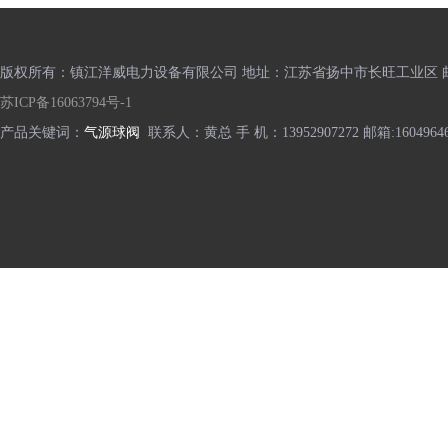
版权所有：镇江洋威电力设备有限公司 地址：江苏省扬中市长旺工业区 邮编
苏ICP备16063794号-1
产品关键词：
气源球阀
联系人：黄总 手 机：13952907272 邮箱:16049646