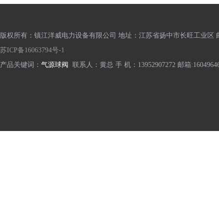
版权所有：镇江洋威电力设备有限公司 地址：江苏省扬中市长旺工业区 邮编
苏ICP备16063794号-1
产品关键词：
气源球阀
联系人：黄总 手 机：13952907272 邮箱:16049646